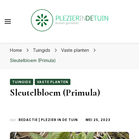
beste uit je tuin!
Plezier in de tuin | Haal het
Laat je inspireren voor eindeloos tuinplezier op
beste uit je tuin!
Home
Tuingids
Vaste planten
plezierindetuin.nl
Sleutelbloem (Primula)
TUINGIDS
VASTE PLANTEN
Sleutelbloem (Primula)
door
REDACTIE | PLEZIER IN DE TUIN
MEI 25, 2023