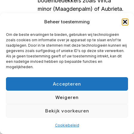
bodembedekkers zoals Vinca
minor (Maagdenpalm) of Aubrieta.
Terwijl de sleutelbloem omhoog
Beheer toestemming
groeit, zorgen bodembedekkers
voor een tapijt van kleurrijke
Om de beste ervaringen te bieden, gebruiken wij technologieën
zoals cookies om informatie over je apparaat op te slaan en/of te
bloemen en groen blad aan de
raadplegen. Door in te stemmen met deze technologieën kunnen wij
voet van de plant. Dit creëert een
gegevens zoals surfgedrag of unieke ID's op deze site verwerken.
Als je geen toestemming geeft of uw toestemming intrekt, kan dit
mooie overgang tussen de hogere
een nadelige invloed hebben op bepaalde functies en
planten en de grond.
mogelijkheden.
Varens
: Combineer de
Accepteren
sleutelbloem met varens zoals
Athyrium
, Dryopteris of
Weigeren
Polystichum. Het fijne, veerachtige
gebladerte van de varens vormt
Bekijk voorkeuren
een prachtige achtergrond voor de
Cookiebeleid
bloemen van de sleutelbloem en