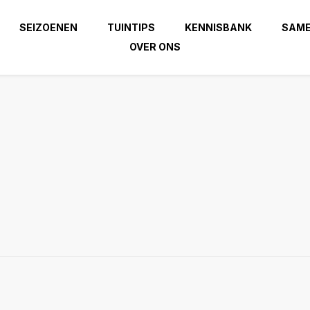
SEIZOENEN
TUINTIPS
KENNISBANK
SAM
OVER ONS
| Haal het beste uit je
zierindetuin.nl