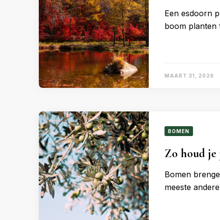
Een esdoorn pl
boom planten t
MAART 31, 2026
BOMEN
Zo houd je 
Bomen brengen 
meeste andere