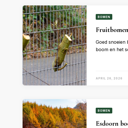
BOMEN
Fruitbomen 
Goed snoeien b
boom en het so
APRIL 26, 2026
BOMEN
Esdoorn boo