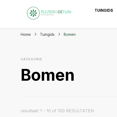
TUINGIDS
Plezier in de tuin 
Laat je inspireren voor eindeloos tuinplezier op ple
Home
Tuingids
Bomen
CATEGORIE
Bomen
resultaat: 1 - 10 of 100 RESULTATEN