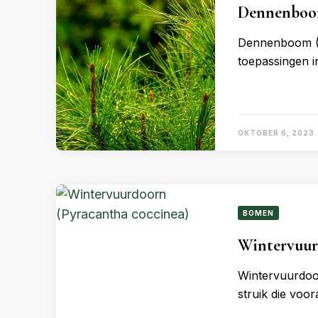
Dennenboo
Dennenboom (Pi
toepassingen i
OKTOBER 6, 2023
BOMEN
Wintervuur
Wintervuurdoor
struik die voo