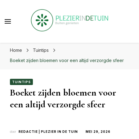
beste uit je tuin!
Plezier in de tuin | Haal het
Laat je inspireren voor eindeloos tuinplezier op
beste uit je tuin!
Home
Tuintips
plezierindetuin.nl
Boeket zijden bloemen voor een altijd verzorgde sfeer
TUINTIPS
Boeket zijden bloemen voor
een altijd verzorgde sfeer
door
REDACTIE | PLEZIER IN DE TUIN
MEI 29, 2026