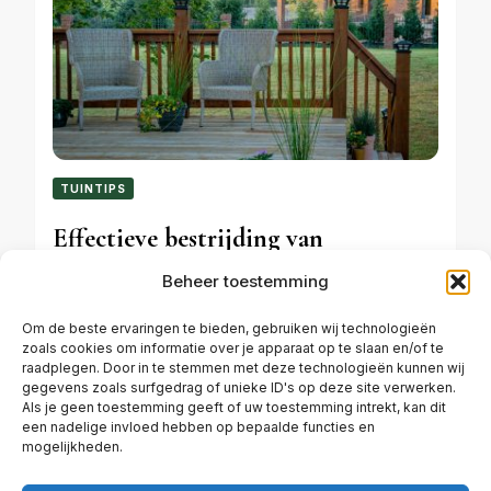
TUINTIPS
Effectieve bestrijding van
engerlingen in het gazon met aaltjes
Beheer toestemming
Om de beste ervaringen te bieden, gebruiken wij technologieën
zoals cookies om informatie over je apparaat op te slaan en/of te
MAART 7, 2024
raadplegen. Door in te stemmen met deze technologieën kunnen wij
gegevens zoals surfgedrag of unieke ID's op deze site verwerken.
Als je geen toestemming geeft of uw toestemming intrekt, kan dit
een nadelige invloed hebben op bepaalde functies en
mogelijkheden.