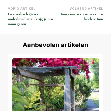
Bericht
VORIG ARTIKEL
VOLGEND ARTIKEL
Graszoden leggen en
Duurzame screens voor een
navigatie
onderhouden: zo krijg je een
koelere tuin
mooi gazon
Aanbevolen artikelen