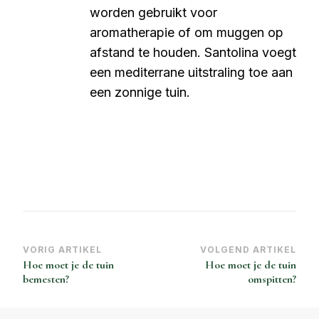
worden gebruikt voor
aromatherapie of om muggen op
afstand te houden. Santolina voegt
een mediterrane uitstraling toe aan
een zonnige tuin.
Bericht
VORIG ARTIKEL
VOLGEND ARTIKEL
Hoe moet je de tuin
Hoe moet je de tuin
navigatie
bemesten?
omspitten?