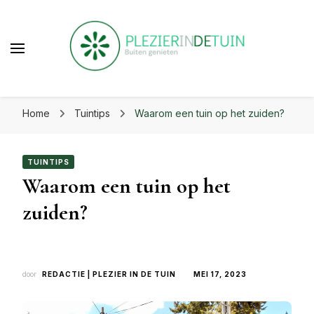
beste uit je tuin!
Plezier in de tuin | Haal het
Laat je inspireren voor eindeloos tuinplezier op
beste uit je tuin!
Home
Tuintips
Waarom een tuin op het zuiden?
plezierindetuin.nl
TUINTIPS
Waarom een tuin op het
zuiden?
door
REDACTIE | PLEZIER IN DE TUIN
MEI 17, 2023