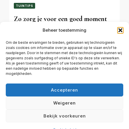
TUINTIPS
Zo zorg je voor een goed moment
om de eerste keer gras te maaien
Beheer toestemming
Om de beste ervaringen te bieden, gebruiken wij technologieën
zoals cookies om informatie over je apparaat op te slaan en/of te
DECEMBER 22, 2025
raadplegen. Door in te stemmen met deze technologieën kunnen wij
gegevens zoals surfgedrag of unieke ID's op deze site verwerken.
Als je geen toestemming geeft of uw toestemming intrekt, kan dit
een nadelige invloed hebben op bepaalde functies en
mogelijkheden.
Accepteren
ALGEMENE VOORWAARDEN
CONTACT
COOKIEBELEID (EU)
DISCLAIMER
Weigeren
© Copyright 2026
Plezier in de tuin | Haal het beste uit je
Bekijk voorkeuren
tuin!
. Alle rechten voorbehouden.
Travel Diary |
Ontwikkeld door
Blossom Themes
. Mogelijk gemaakt
door
WordPress
.