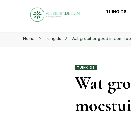
Plezier in de tuin | Haal het
TUINGIDS
Plezier in de tuin 
Laat je inspireren voor eindeloos tuinplezier op ple
Home
Tuingids
Wat groeit er goed in een moe
TUINGIDS
Wat gro
moestu