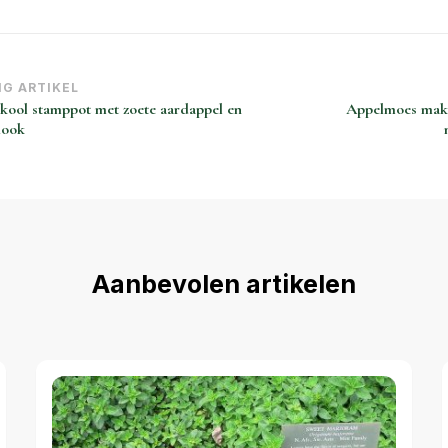
richt
IG ARTIKEL
kool stamppot met zoete aardappel en
Appelmoes maken
vigatie
look
Aanbevolen artikelen