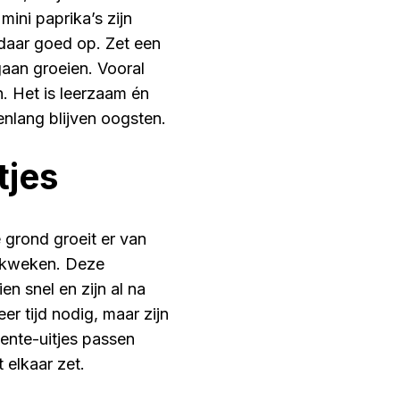
ini paprika’s zijn
 daar goed op. Zet een
 gaan groeien. Vooral
. Het is leerzaam én
enlang blijven oogsten.
tjes
 grond groeit er van
en kweken. Deze
en snel en zijn al na
r tijd nodig, maar zijn
lente-uitjes passen
 elkaar zet.