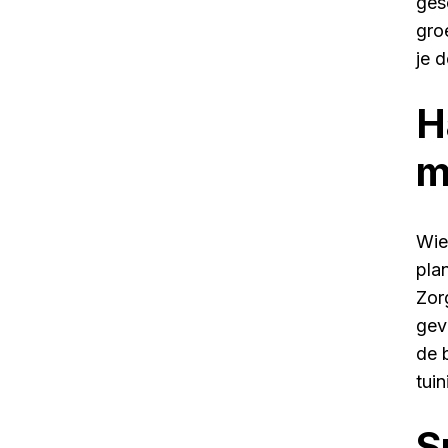
ges
gro
je 
H
m
Wie
pla
Zor
gev
de 
tui
S