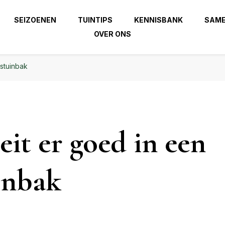
 beste uit je tuin!
SEIZOENEN
TUINTIPS
KENNISBANK
SAM
OVER ONS
| Haal het beste uit je
zierindetuin.nl
stuinbak
eit er goed in een
inbak