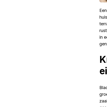
Een
hui
ter
rus
in 
geni
K
e
Bla
gro
zaa