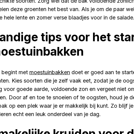
chikte soorten. Zorg wel dat de bak voldoende zonlicht
eien deze groenten het best van. Als je om de paar w
de hele lente en zomer verse blaadjes voor in de salade
andige tips voor het sta
oestuinbakken
 begint met
moestuinbakken
doet er goed aan te start
nten. Kies soorten die je zelf vaak eet, zodat je de oog
g voor goede aarde, voldoende zon en vergeet niet om
en. Door af en toe te snoeien of te oogsten, houd je 
bak op een plek waar je er makkelijk bij kunt. Zo blijf 
nieren echt een leuk onderdeel van je dag.
makelijke kruiden voor d