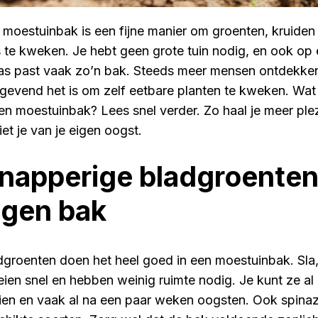
 moestuinbak is een fijne manier om groenten, kruiden 
s te kweken. Je hebt geen grote tuin nodig, en ook op 
ras past vaak zo’n bak. Steeds meer mensen ontdekke
tgevend het is om zelf eetbare planten te kweken. Wat e
een moestuinbak? Lees snel verder. Zo haal je meer plezi
et je van je eigen oogst.
napperige bladgroenten 
igen bak
dgroenten doen het heel goed in een moestuinbak. Sla,
eien snel en hebben weinig ruimte nodig. Je kunt ze al 
ien en vaak al na een paar weken oogsten. Ook spinazie