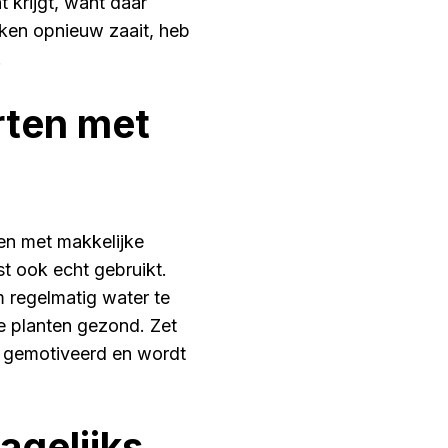
 krijgt, want daar
eken opnieuw zaait, heb
.
rten met
en met makkelijke
st ook echt gebruikt.
 regelmatig water te
de planten gezond. Zet
je gemotiveerd en wordt
agelijks