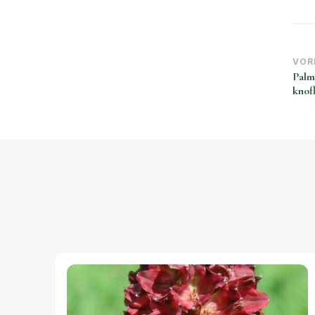
Be
VOR
Palm
na
knof