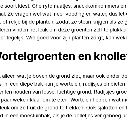
ste soort kiest. Cherrytomaatjes, snackkomkommers en m
aal. Ze vragen wel wat meer voeding en water, dus let
k of rekje bij de planten, zodat ze steun krijgen als ze
deren vinden het leuk om deze groenten zelf te plukken
ker tegelijk. Wie goed voor zijn planten zorgt, kan wek
ortelgroenten en knolle
t alleen wat je boven de grond ziet, maar ook onder de
es. In een diepe bak kun je wortelen, radijsjes en biet
enten houden van losse, luchtige grond. Radijsjes groei
 paar weken klaar om te eten. Wortelen hebben wat mee
 leuk om zelf uit de grond te trekken. Ook sjalotten en 
d in een moestuinbak, als je de bolletjes ver genoeg uit