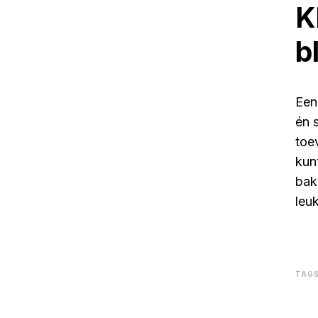
K
b
Een
én 
toe
kun
bak
leu
TAG