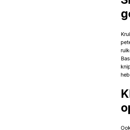
g
Kru
pet
ruik
Bas
kni
heb 
K
o
Ook