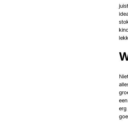
jui
ide
sto
kin
lek
W
Nie
all
gro
een
erg
goe