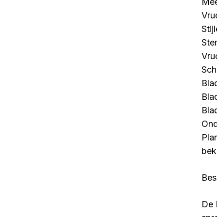
Mee
Vru
Stij
Ste
Vru
Scho
Bla
Bla
Bla
Ond
Pla
bek
Bes
De 