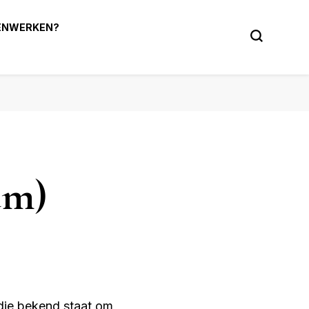
ENWERKEN?
 tuin!
um)
die bekend staat om