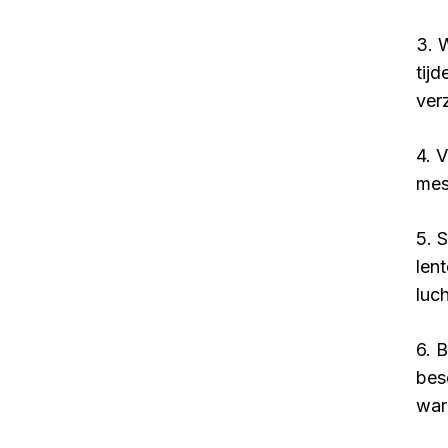
3. 
tij
ver
4. 
mes
5. 
len
luc
6. 
bes
war