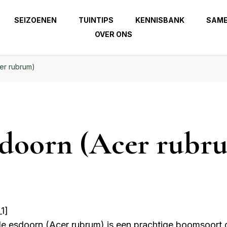
 beste uit je tuin!
SEIZOENEN
TUINTIPS
KENNISBANK
SAM
OVER ONS
| Haal het beste uit je
zierindetuin.nl
er rubrum)
doorn (Acer rubr
1]
e esdoorn (Acer rubrum) is een prachtige boomsoort 