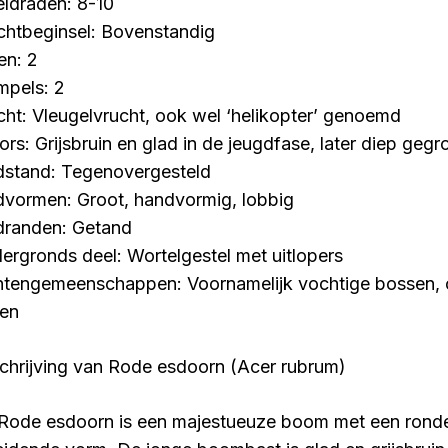
ldraden: 8-10
chtbeginsel: Bovenstandig
len: 2
mpels: 2
cht: Vleugelvrucht, ook wel ‘helikopter’ genoemd
rs: Grijsbruin en glad in de jeugdfase, later diep gegro
dstand: Tegenovergesteld
dvormen: Groot, handvormig, lobbig
dranden: Getand
ergronds deel: Wortelgestel met uitlopers
ntengemeenschappen: Voornamelijk vochtige bossen, o
en
chrijving van Rode esdoorn (Acer rubrum)
Rode esdoorn is een majestueuze boom met een rond