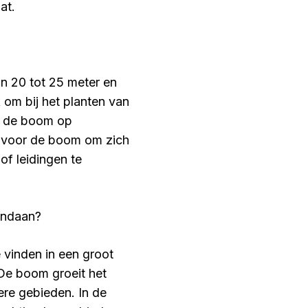
at.
n 20 tot 25 meter en
k om bij het planten van
n de boom op
is voor de boom om zich
f leidingen te
andaan?
 vinden in een groot
De boom groeit het
ere gebieden. In de