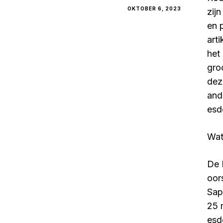
OKTOBER 6, 2023
zij
en 
art
het
gro
dez
and
esd
Wat
De 
oor
Sap
25 
esd