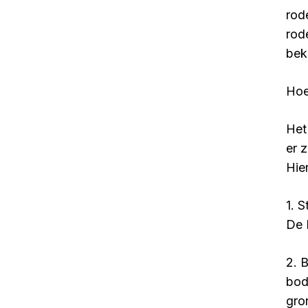
rod
rod
beke
Hoe
Het
er 
Hie
1. 
De 
2. 
bod
gro