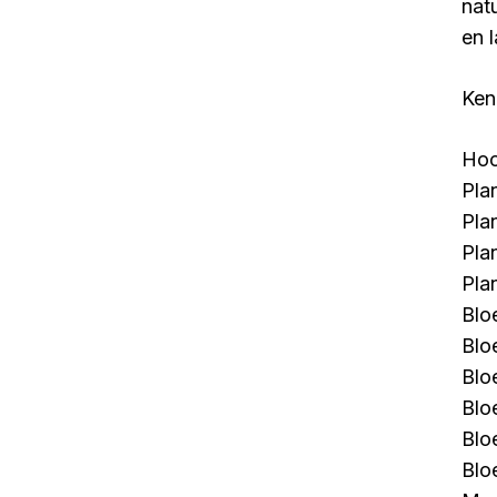
nat
en 
Ken
Hoo
Pla
Pla
Pla
Pla
Blo
Blo
Blo
Blo
Blo
Blo