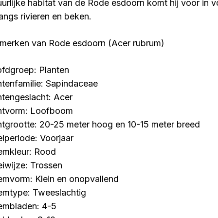
uurlijke habitat van de Rode esdoorn komt hij voor in
langs rivieren en beken.
merken van Rode esdoorn (Acer rubrum)
fdgroep: Planten
ntenfamilie: Sapindaceae
ntengeslacht: Acer
ntvorm: Loofboom
ntgrootte: 20-25 meter hoog en 10-15 meter breed
eiperiode: Voorjaar
emkleur: Rood
eiwijze: Trossen
emvorm: Klein en onopvallend
emtype: Tweeslachtig
embladen: 4-5