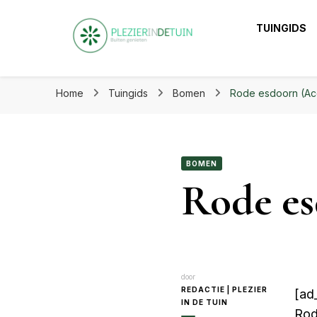
Plezier in de tuin | Haal het
TUINGIDS
Plezier in de tuin 
Laat je inspireren voor eindeloos tuinplezier op ple
Home
Tuingids
Bomen
Rode esdoorn (Ac
BOMEN
Rode es
door
REDACTIE | PLEZIER
[ad_
IN DE TUIN
Rod