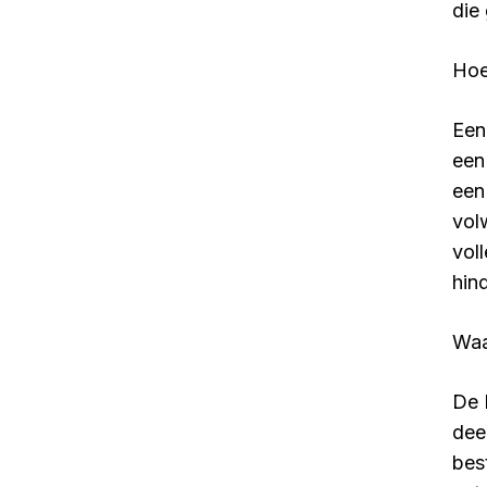
die
Hoe
Een
een
een
vol
vol
hin
Waa
De 
dee
bes