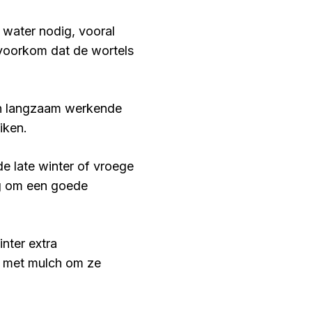
water nodig, vooral
 voorkom dat de wortels
en langzaam werkende
iken.
de late winter of vroege
ig om een goede
nter extra
s met mulch om ze