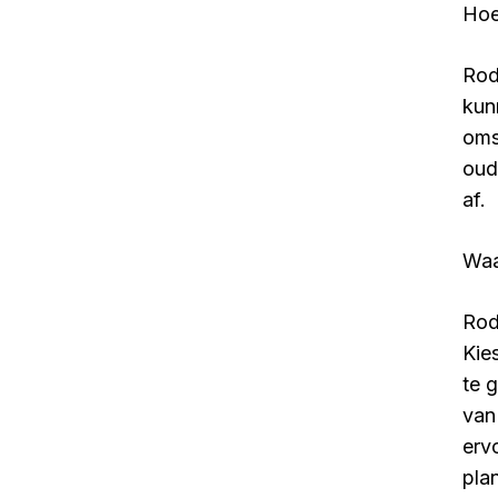
Hoe
Rod
kun
oms
oud
af.
Waa
Rod
Kie
te 
van
erv
pla