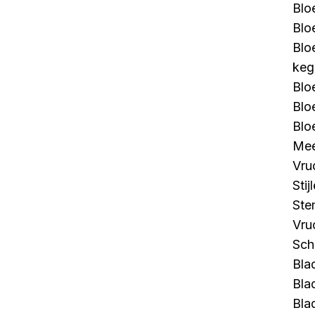
Blo
Blo
Blo
keg
Blo
Blo
Blo
Mee
Vru
Stij
Ste
Vru
Sch
Bla
Bla
Bla