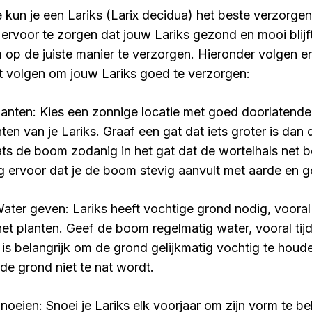
 kun je een Lariks (Larix decidua) het beste verzorge
ervoor te zorgen dat jouw Lariks gezond en mooi blijft,
 op de juiste manier te verzorgen. Hieronder volgen en
t volgen om jouw Lariks goed te verzorgen:
Planten: Kies een zonnige locatie met goed doorlatend
nten van je Lariks. Graaf een gat dat iets groter is dan
ats de boom zodanig in het gat dat de wortelhals net b
g ervoor dat je de boom stevig aanvult met aarde en 
Water geven: Lariks heeft vochtige grond nodig, vooral 
het planten. Geef de boom regelmatig water, vooral tij
 is belangrijk om de grond gelijkmatig vochtig te houd
 de grond niet te nat wordt.
Snoeien: Snoei je Lariks elk voorjaar om zijn vorm te b