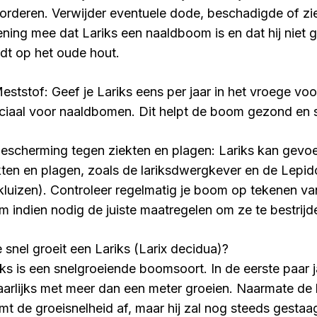
orderen. Verwijder eventuele dode, beschadigde of zi
ening mee dat Lariks een naaldboom is en dat hij niet
dt op het oude hout.
Meststof: Geef je Lariks eens per jaar in het vroege vo
ciaal voor naaldbomen. Dit helpt de boom gezond en st
Bescherming tegen ziekten en plagen: Lariks kan gevoe
kten en plagen, zoals de lariksdwergkever en de Lepi
kluizen). Controleer regelmatig je boom op tekenen va
m indien nodig de juiste maatregelen om ze te bestrijd
 snel groeit een Lariks (Larix decidua)?
iks is een snelgroeiende boomsoort. In de eerste paar j
 jaarlijks met meer dan een meter groeien. Naarmate d
mt de groeisnelheid af, maar hij zal nog steeds gestaag