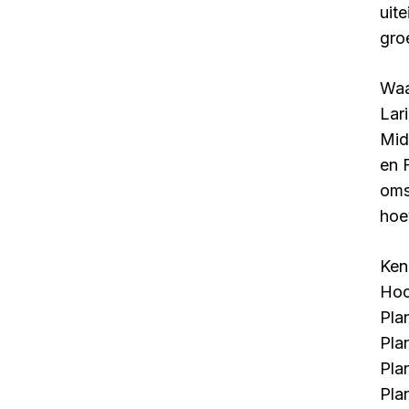
uit
gro
Waa
Lar
Mid
en 
oms
hoe
Ken
Hoo
Pla
Pla
Pla
Pla