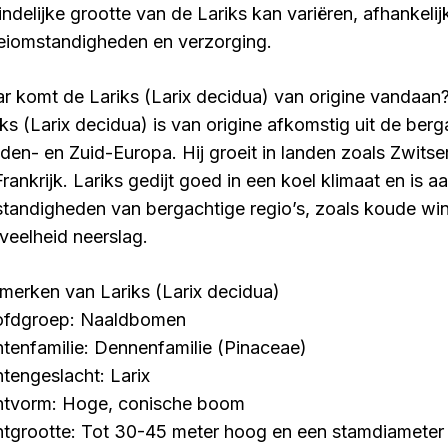
eindelijke grootte van de Lariks kan variëren, afhankeli
eiomstandigheden en verzorging.
r komt de Lariks (Larix decidua) van origine vandaan
iks (Larix decidua) is van origine afkomstig uit de be
den- en Zuid-Europa. Hij groeit in landen zoals Zwitserl
Frankrijk. Lariks gedijt goed in een koel klimaat en is 
tandigheden van bergachtige regio’s, zoals koude wi
veelheid neerslag.
merken van Lariks (Larix decidua)
fdgroep: Naaldbomen
ntenfamilie: Dennenfamilie (Pinaceae)
ntengeslacht: Larix
ntvorm: Hoge, conische boom
ntgrootte: Tot 30-45 meter hoog en een stamdiameter 