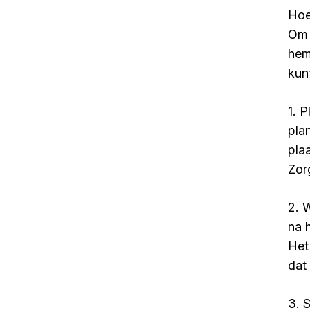
Hoe
Om 
hem
kun
1. 
pla
pla
Zor
2. 
na 
Het
dat
3. 