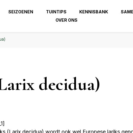
 beste uit je tuin!
SEIZOENEN
TUINTIPS
KENNISBANK
SAM
OVER ONS
| Haal het beste uit je
zierindetuin.nl
ua)
(Larix decidua)
1]
iks (Larix decidua) wordt ook wel Europese lariks gen