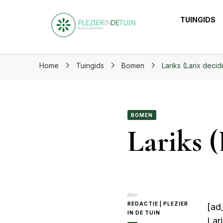
Plezier in de tuin | Haal het
TUINGIDS
Plezier in de tuin 
Laat je inspireren voor eindeloos tuinplezier op ple
Home
Tuingids
Bomen
Lariks (Larix decid
BOMEN
Lariks 
door
REDACTIE | PLEZIER
[ad_
IN DE TUIN
Lar