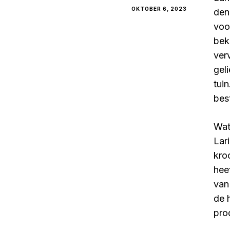
OKTOBER 6, 2023
den
voo
bek
ver
gel
tui
bes
Wat
Lar
kro
hee
van
de 
pro