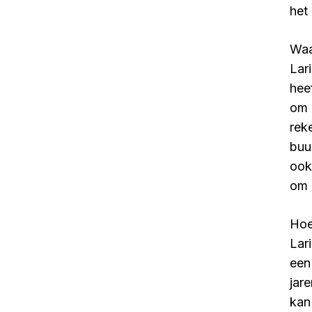
het
Waa
Lar
hee
om 
rek
buu
ook
om z
Hoe
Lar
een
jar
kan