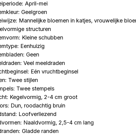
eiperiode: April-mei
emkleur: Geelgroen
eiwijze: Mannelijke bloemen in katjes, vrouwelijke bloe
elvormige structuren
emvorm: Kleine schubben
emtype: Eenhuizig
embladen: Geen
ldraden: Veel meeldraden
chtbeginsel: Eén vruchtbeginsel
len: Twee stijlen
mpels: Twee stempels
cht: Kegelvormig, 2-4 cm groot
ors: Dun, roodachtig bruin
dstand: Loofverliezend
dvormen: Naaldvormig, 2,5-4 cm lang
dranden: Gladde randen