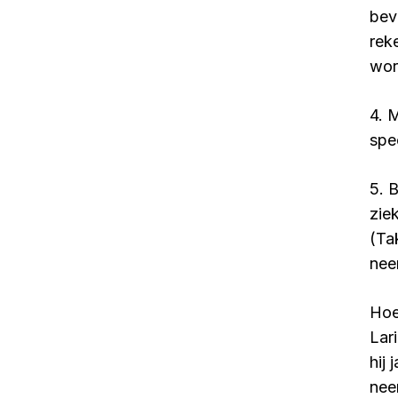
bev
rek
wor
4. 
spe
5. 
zie
(Ta
nee
Hoe
Lar
hij
nee