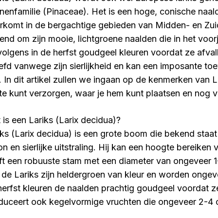
nenfamilie (Pinaceae). Het is een hoge, conische naa
rkomt in de bergachtige gebieden van Midden- en Zuid
end om zijn mooie, lichtgroene naalden die in het voor
volgens in de herfst goudgeel kleuren voordat ze afva
iefd vanwege zijn sierlijkheid en kan een imposante toe
n. In dit artikel zullen we ingaan op de kenmerken van L
te kunt verzorgen, waar je hem kunt plaatsen en nog v
 is een Lariks (Larix decidua)?
iks (Larix decidua) is een grote boom die bekend staa
on en sierlijke uitstraling. Hij kan een hoogte bereike
ft een robuuste stam met een diameter van ongeveer 1
 de Lariks zijn heldergroen van kleur en worden ongev
herfst kleuren de naalden prachtig goudgeel voordat 
duceert ook kegelvormige vruchten die ongeveer 2-4 c