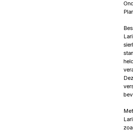
Ond
Pla
Bes
Lar
sie
sta
hel
ver
Dez
ver
bev
Met
Lar
zoa