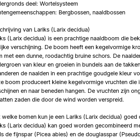
ergronds deel: Wortelsysteem
ntengemeenschappen: Bergbossen, naaldbossen
chrijving van Lariks (Larix decidua)
iks (Larix decidua) is een prachtige naaldboom die bek
rlijke verschijning. De boom heeft een kegelvormige k
m met een dunne, roodachtig bruine schors. De naalden
dergroen van kleur en groeien in bundels aan de takken.
anderen de naalden in een prachtige goudgele kleur vo
e boom produceert kleine kegelvormige vruchten die i
schijnen en naar beneden hangen. De vruchten zijn on
atten zaden die door de wind worden verspreid.
 welke bomen kun je een Lariks (Larix decidua) goed
iks (Larix decidua) kan goed worden gecombineerd m
ls de fijnspar (Picea abies) en de douglasspar (Pseud