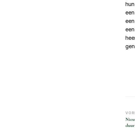
hun 
een
een
een 
heer
gen
Be
VOR
Nieu
na
duur