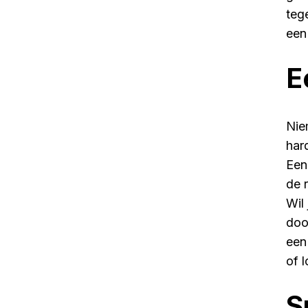
tege
een
E
Nie
har
Een
de 
Wil
doo
een
of 
S