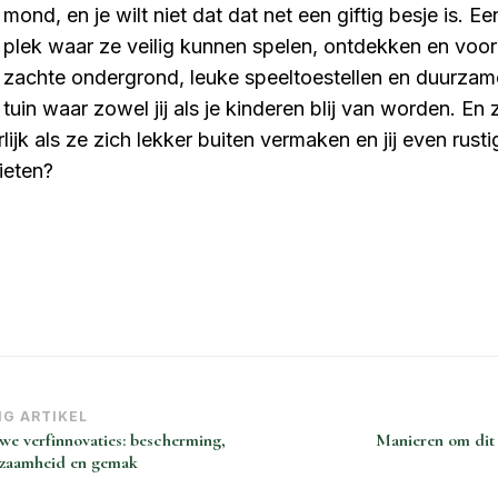
mond, en je wilt niet dat dat net een giftig besje is. Een
 plek waar ze veilig kunnen spelen, ontdekken en voor
 zachte ondergrond, leuke speeltoestellen en duurzame
tuin waar zowel jij als je kinderen blij van worden. En z
lijk als ze zich lekker buiten vermaken en jij even rusti
ieten?
richt
IG ARTIKEL
we verfinnovaties: bescherming,
Manieren om dit 
vigatie
zaamheid en gemak