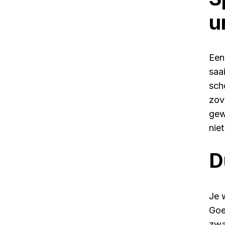
u
Een
saa
sch
zov
gew
nie
D
Je w
Goe
zwa