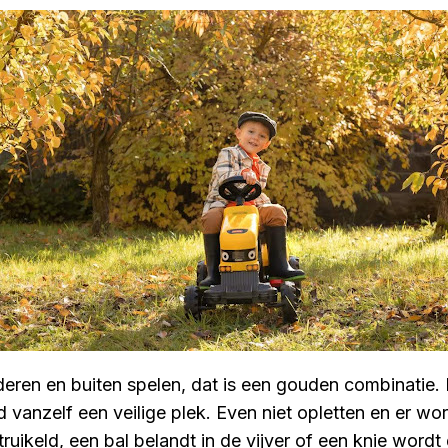
deren en buiten spelen, dat is een gouden combinatie. M
jd vanzelf een veilige plek. Even niet opletten en er wo
truikeld, een bal belandt in de vijver of een knie word