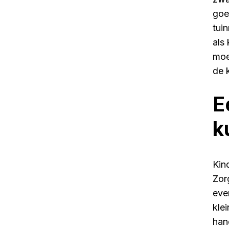
goe
tui
als
moe
de 
E
k
Kin
Zor
eve
klei
han