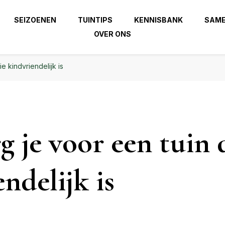
 beste uit je tuin!
SEIZOENEN
TUINTIPS
KENNISBANK
SAM
OVER ONS
| Haal het beste uit je
zierindetuin.nl
e kindvriendelijk is
g je voor een tuin 
ndelijk is