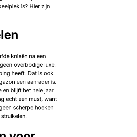
peelplek is? Hier zijn
elen
afde knieën na een
 geen overbodige luxe.
ing heeft. Dat is ook
azon een aanrader is.
n blijft het hele jaar
ng echt een must, want
r geen scherpe hoeken
struikelen.
n voor