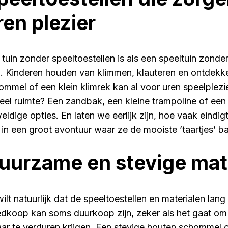
ren plezier
 tuin zonder speeltoestellen is als een speeltuin zonder
i. Kinderen houden van klimmen, klauteren en ontdek
ommel of een klein klimrek kan al voor uren speelplezie
eel ruimte? Een zandbak, een kleine trampoline of een 
eldige opties. En laten we eerlijk zijn, hoe vaak eind
t in een groot avontuur waar ze de mooiste ’taartjes’ 
uurzame en stevige mat
ilt natuurlijk dat de speeltoestellen en materialen lang
dkoop kan soms duurkoop zijn, zeker als het gaat om s
ar te verduren krijgen. Een stevige houten schommel o