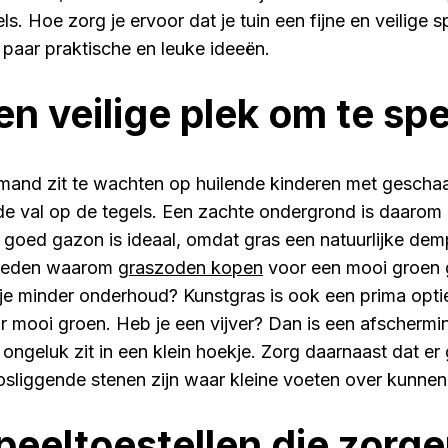
ls. Hoe zorg je ervoor dat je tuin een fijne en veilige s
 paar praktische en leuke ideeën.
en veilige plek om te sp
mand zit te wachten op huilende kinderen met gescha
de val op de tegels. Een zachte ondergrond is daarom
 goed gazon is ideaal, omdat gras een natuurlijke demp
reden waarom
graszoden kopen
voor een mooi groen g
 je minder onderhoud? Kunstgras is ook een prima optie e
r mooi groen. Heb je een vijver? Dan is een afschermi
 ongeluk zit in een klein hoekje. Zorg daarnaast dat e
losliggende stenen zijn waar kleine voeten over kunnen 
peeltoestellen die zorge