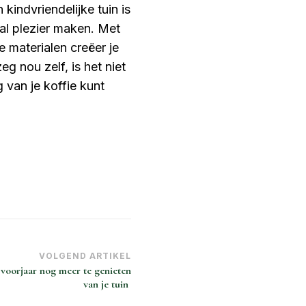
 kindvriendelijke tuin is
al plezier maken. Met
 materialen creëer je
eg nou zelf, is het niet
g van je koffie kunt
VOLGEND ARTIKEL
voorjaar nog meer te genieten
van je tuin