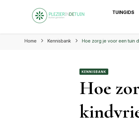
Plezier in de tuin | Haal het
TUINGIDS
Plezier in de tuin 
Laat je inspireren voor eindeloos tuinplezier op ple
Home
Kennisbank
Hoe zorg je voor een tuin di
KENNISBANK
Hoe zor
kindvrie