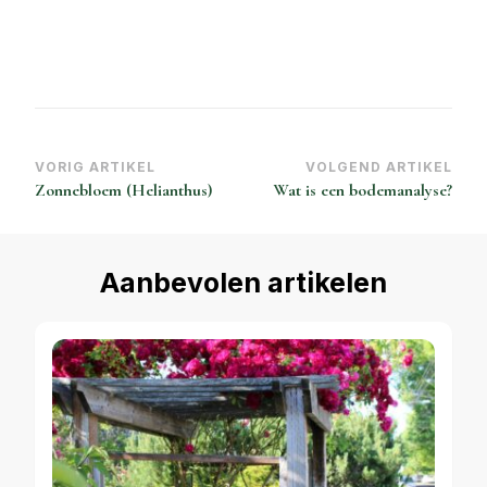
Bericht
VORIG ARTIKEL
VOLGEND ARTIKEL
Zonnebloem (Helianthus)
Wat is een bodemanalyse?
navigatie
Aanbevolen artikelen