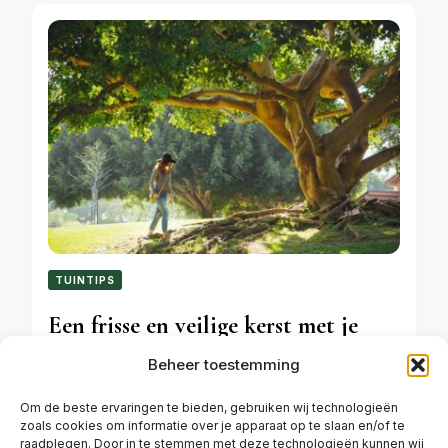
TUINTIPS
Een frisse en veilige kerst met je
kerstboom goed water geven
Beheer toestemming
Om de beste ervaringen te bieden, gebruiken wij technologieën
zoals cookies om informatie over je apparaat op te slaan en/of te
JANUARI 13, 2026
raadplegen. Door in te stemmen met deze technologieën kunnen wij