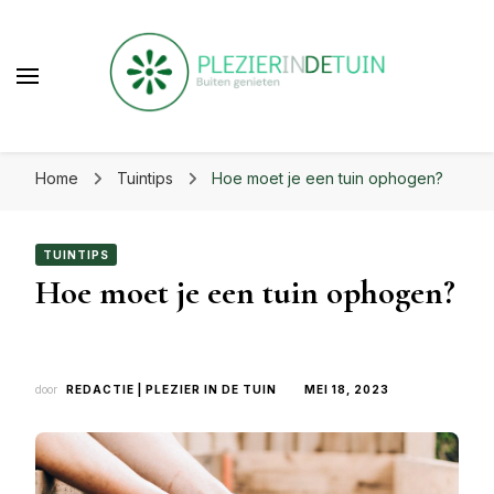
beste uit je tuin!
Plezier in de tuin | Haal het
Laat je inspireren voor eindeloos tuinplezier op
beste uit je tuin!
Home
Tuintips
Hoe moet je een tuin ophogen?
plezierindetuin.nl
TUINTIPS
Hoe moet je een tuin ophogen?
door
REDACTIE | PLEZIER IN DE TUIN
MEI 18, 2023