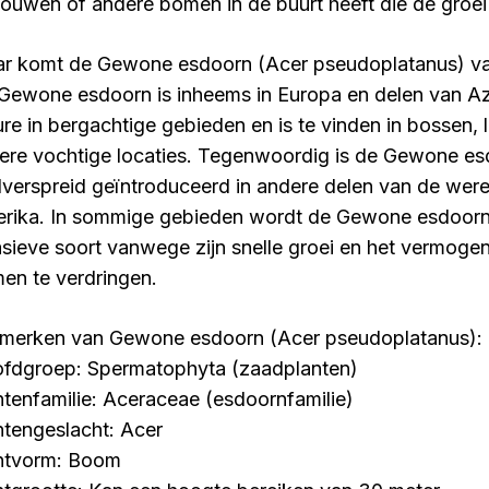
ouwen of andere bomen in de buurt heeft die de groe
r komt de Gewone esdoorn (Acer pseudoplatanus) va
Gewone esdoorn is inheems in Europa en delen van Azië
ure in bergachtige gebieden en is te vinden in bossen, 
ere vochtige locaties. Tegenwoordig is de Gewone es
dverspreid geïntroduceerd in andere delen van de wer
rika. In sommige gebieden wordt de Gewone esdoor
asieve soort vanwege zijn snelle groei en het vermog
en te verdringen.
merken van Gewone esdoorn (Acer pseudoplatanus):
fdgroep: Spermatophyta (zaadplanten)
ntenfamilie: Aceraceae (esdoornfamilie)
ntengeslacht: Acer
ntvorm: Boom