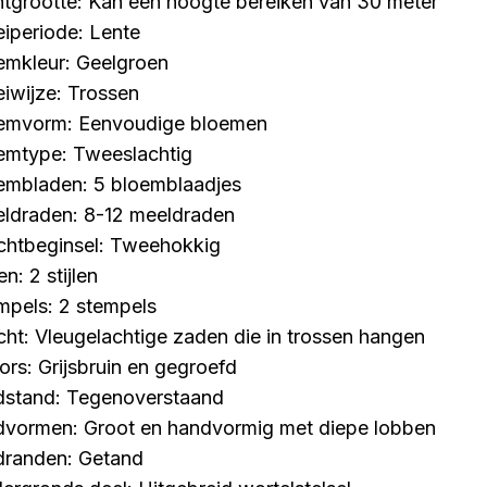
ntgrootte: Kan een hoogte bereiken van 30 meter
eiperiode: Lente
emkleur: Geelgroen
eiwijze: Trossen
emvorm: Eenvoudige bloemen
emtype: Tweeslachtig
embladen: 5 bloemblaadjes
ldraden: 8-12 meeldraden
chtbeginsel: Tweehokkig
len: 2 stijlen
mpels: 2 stempels
cht: Vleugelachtige zaden die in trossen hangen
ors: Grijsbruin en gegroefd
dstand: Tegenoverstaand
dvormen: Groot en handvormig met diepe lobben
dranden: Getand