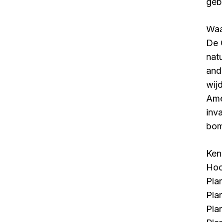
geb
Waa
De 
nat
and
wij
Ame
inv
bom
Ken
Hoo
Pla
Pla
Pla