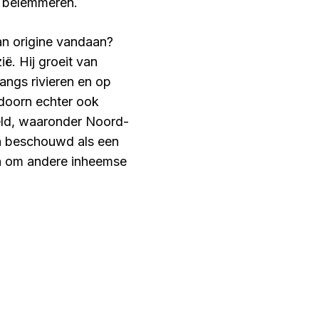
i belemmeren.
n origine vandaan?
. Hij groeit van
langs rivieren en op
doorn echter ook
eld, waaronder Noord-
n beschouwd als een
en om andere inheemse