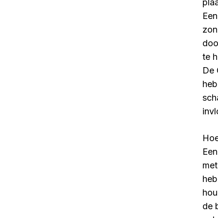
pla
Een
zon
doo
te 
De 
heb
sch
inv
Hoe
Een
met
heb
hou
de 