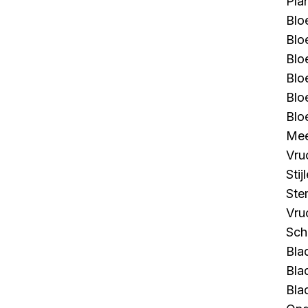
Pla
Blo
Blo
Blo
Blo
Blo
Blo
Mee
Vru
Stij
Ste
Vru
Sch
Bla
Bla
Bla