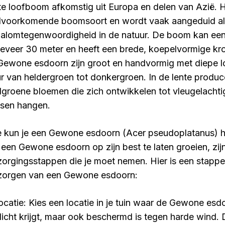
te loofboom afkomstig uit Europa en delen van Azië. H
lvoorkomende boomsoort en wordt vaak aangeduid a
n alomtegenwoordigheid in de natuur. De boom kan ee
eveer 30 meter en heeft een brede, koepelvormige kr
Gewone esdoorn zijn groot en handvormig met diepe lo
ur van heldergroen tot donkergroen. In de lente produc
lgroene bloemen die zich ontwikkelen tot vleugelachti
ssen hangen.
 kun je een Gewone esdoorn (Acer pseudoplatanus) h
een Gewone esdoorn op zijn best te laten groeien, zijn
zorgingsstappen die je moet nemen. Hier is een stappe
zorgen van een Gewone esdoorn:
Locatie: Kies een locatie in je tuin waar de Gewone es
licht krijgt, maar ook beschermd is tegen harde win