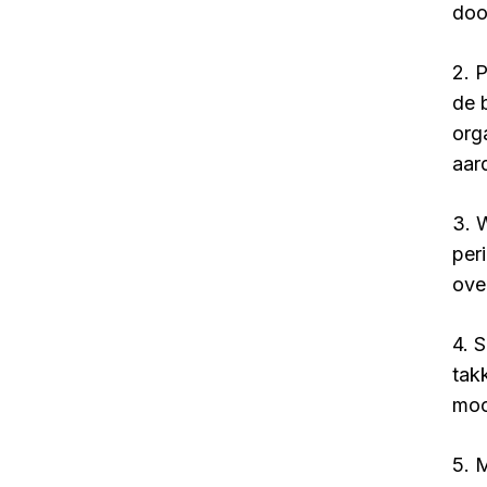
doo
2. 
de 
org
aar
3. 
per
ove
4. 
tak
moo
5. 