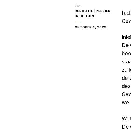
door
REDACTIE | PLEZIER
[ad_
IN DE TUIN
Gew
OKTOBER 6, 2023
Inle
De 
boo
sta
zul
de 
dez
Gew
we 
Wat
De 