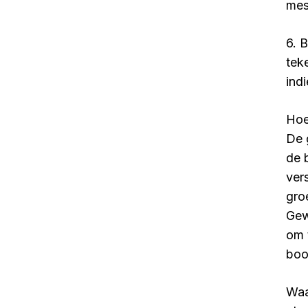
mes
6. 
tek
ind
Hoe
De 
de 
ver
gro
Gew
om 
boo
Waa