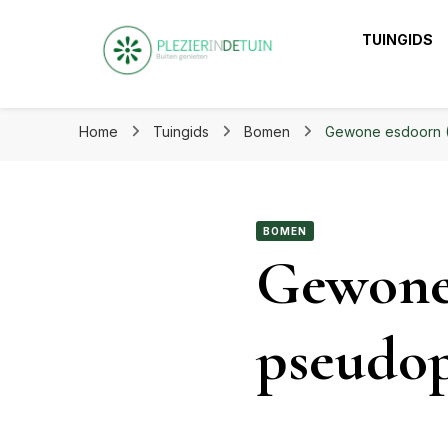
Plezier in de tuin | Haal het
TUINGIDS
Plezier in de tuin 
Laat je inspireren voor eindeloos tuinplezier op ple
Home
Tuingids
Bomen
Gewone esdoorn (
BOMEN
Gewone
pseudop