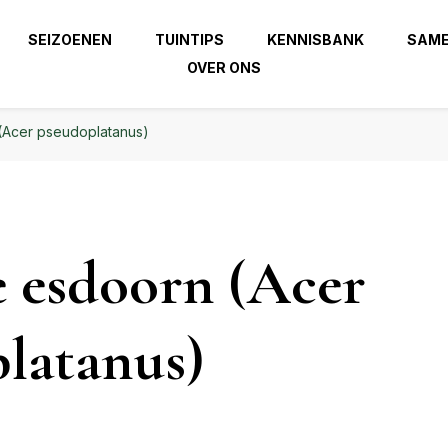
 beste uit je tuin!
SEIZOENEN
TUINTIPS
KENNISBANK
SAM
OVER ONS
| Haal het beste uit je
zierindetuin.nl
Acer pseudoplatanus)
 esdoorn (Acer
latanus)