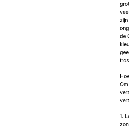
gro
vee
zij
ong
de 
kle
gee
tro
Hoe
Om 
ver
ver
1. 
zon