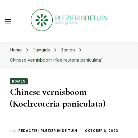
beste uit je tuin!
Plezier in de tuin | Haal het
Laat je inspireren voor eindeloos tuinplezier op
beste uit je tuin!
Home
Tuingids
Bomen
plezierindetuin.nl
Chinese vernisboom (Koelreuteria paniculata)
BOMEN
Chinese vernisboom
(Koelreuteria paniculata)
door
REDACTIE | PLEZIER IN DE TUIN
OKTOBER 6, 2023