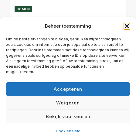
BOMEN
Haagbeuk (Carpinus betulus)
Beheer toestemming
Om de beste ervaringen te bieden, gebruiken wij technologieën
zoals cookies om informatie over je apparaat op te slaan en/of te
OKTOBER 6, 2023
raadplegen. Door in te stemmen met deze technologieën kunnen wij
gegevens zoals surfgedrag of unieke ID's op deze site verwerken.
Als je geen toestemming geeft of uw toestemming intrekt, kan dit
een nadelige invloed hebben op bepaalde functies en
mogelijkheden.
Accepteren
ALGEMENE VOORWAARDEN
CONTACT
COOKIEBELEID (EU)
DISCLAIMER
Weigeren
© Copyright 2026
Plezier in de tuin | Haal het beste uit je
Bekijk voorkeuren
tuin!
. Alle rechten voorbehouden.
Travel Diary |
Ontwikkeld door
Blossom Themes
. Mogelijk gemaakt
door
WordPress
.
Cookiebeleid