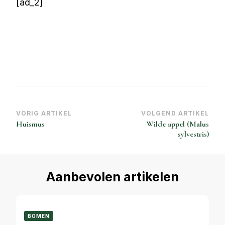
[ad_2]
Bericht
VORIG ARTIKEL
VOLGEND ARTIKEL
Huismus
Wilde appel (Malus
navigatie
sylvestris)
Aanbevolen artikelen
BOMEN