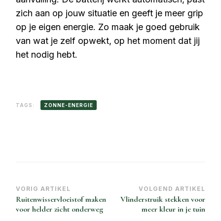
zich aan op jouw situatie en geeft je meer grip
op je eigen energie. Zo maak je goed gebruik
van wat je zelf opwekt, op het moment dat jij
het nodig hebt.
TAGS:
ZONNE-ENERGIE
Bericht
VORIG ARTIKEL
VOLGEND ARTIKEL
Ruitenwisservloeistof maken
Vlinderstruik stekken voor
navigatie
voor helder zicht onderweg
meer kleur in je tuin