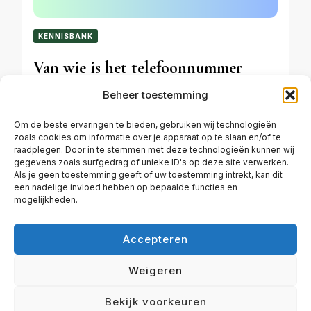
KENNISBANK
Van wie is het telefoonnummer
0881699700?
Beheer toestemming
Om de beste ervaringen te bieden, gebruiken wij technologieën
zoals cookies om informatie over je apparaat op te slaan en/of te
OKTOBER 1, 2024
raadplegen. Door in te stemmen met deze technologieën kunnen wij
gegevens zoals surfgedrag of unieke ID's op deze site verwerken.
Als je geen toestemming geeft of uw toestemming intrekt, kan dit
een nadelige invloed hebben op bepaalde functies en
mogelijkheden.
Accepteren
ALGEMENE VOORWAARDEN
CONTACT
COOKIEBELEID (EU)
DISCLAIMER
Weigeren
© Copyright 2026
Plezier in de tuin | Haal het beste uit je
Bekijk voorkeuren
tuin!
. Alle rechten voorbehouden.
Travel Diary |