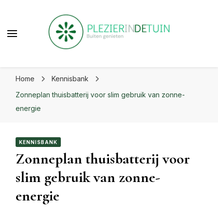
beste uit je tuin!
Plezier in de tuin | Haal het
Laat je inspireren voor eindeloos tuinplezier op
beste uit je tuin!
Home
Kennisbank
plezierindetuin.nl
Zonneplan thuisbatterij voor slim gebruik van zonne-
energie
KENNISBANK
Zonneplan thuisbatterij voor
slim gebruik van zonne-
energie