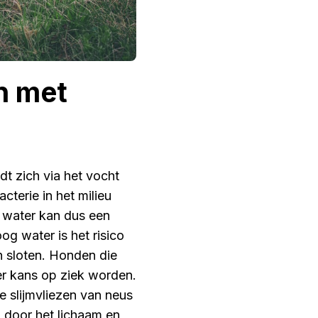
n met
dt zich via het vocht
terie in het milieu
nd water kan dus een
og water is het risico
n sloten. Honden die
er kans op ziek worden.
e slijmvliezen van neus
l door het lichaam en