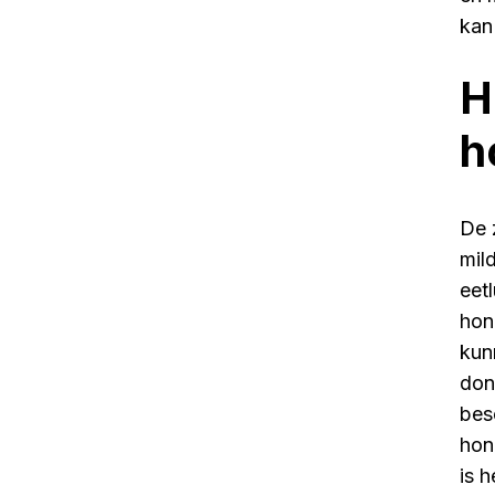
kan
H
h
De 
mil
eet
hon
kun
don
bes
hon
is 