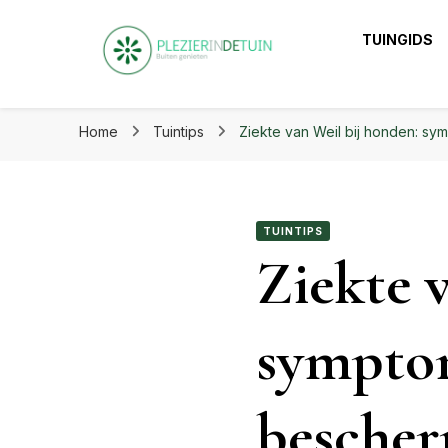
Plezier in de tuin | Haal het
TUINGIDS
Plezier in de tuin 
Laat je inspireren voor eindeloos tuinplezier op ple
Home
Tuintips
Ziekte van Weil bij honden: sy
TUINTIPS
Ziekte 
symptom
besche