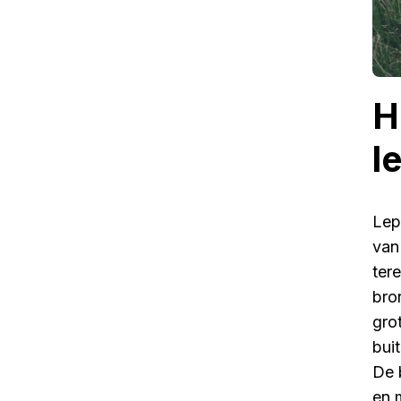
H
l
Lep
van
ter
bron
gro
bui
De 
en 