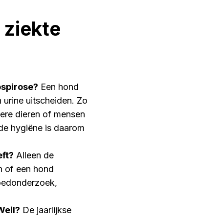
 ziekte
ospirose?
Een hond
 urine uitscheiden. Zo
ere dieren of mensen
ede hygiëne is daarom
eft?
Alleen de
n of een hond
loedonderzoek,
Weil?
De jaarlijkse