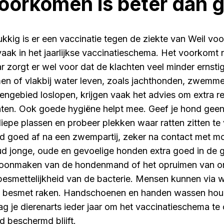
oorkomen is beter dan 
ukkig is er een vaccinatie tegen de ziekte van Weil vo
 vaak in het jaarlijkse vaccinatieschema. Het voorkomt n
r zorgt er wel voor dat de klachten veel minder ernsti
en of vlakbij water leven, zoals jachthonden, zwemmen
tengebied loslopen, krijgen vaak het advies om extra re
nten. Ook goede hygiëne helpt mee. Geef je hond geen 
diepe plassen en probeer plekken waar ratten zitten te 
d goed af na een zwempartij, zeker na contact met mo
d jonge, oude en gevoelige honden extra goed in de g
oonmaken van de hondenmand of het opruimen van on
besmettelijkheid van de bacterie. Mensen kunnen via w
 besmet raken. Handschoenen en handen wassen houden
ag je dierenarts ieder jaar om het vaccinatieschema te 
d beschermd blijft.