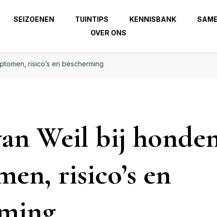
 beste uit je tuin!
SEIZOENEN
TUINTIPS
KENNISBANK
SAM
OVER ONS
| Haal het beste uit je
zierindetuin.nl
mptomen, risico’s en bescherming
van Weil bij honden
en, risico’s en
rming