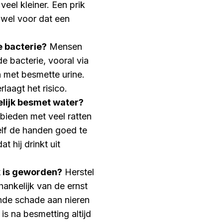
eel kleiner. Een prik
 wel voor dat een
 bacterie?
Mensen
e bacterie, vooral via
n met besmette urine.
aagt het risico.
elijk besmet water?
bieden met veel ratten
elf de handen goed te
 hij drinkt uit
k is geworden?
Herstel
hankelijk van de ernst
nde schade aan nieren
 is na besmetting altijd