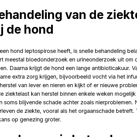
ehandeling van de ziekt
ij de hond
 een hond leptospirose heeft, is snelle behandeling bela
rt meestal bloedonderzoek en urineonderzoek uit om d
llen. Daarna krijgt de hond een lange antibioticakuur. V
ame extra zorg krijgen, bijvoorbeeld vocht via het infu
 herstel van lever en nieren en kijkt of er nieuwe probl
de ziektelast kan herstel binnen enkele weken mogelijk 
en soms blijvende schade achter zoals nierproblemen. N
rleven de ziekte, vooral als het orgaanschade betreft. 
kans op genezing groter.