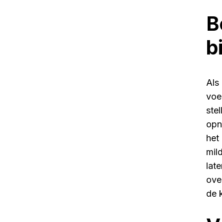
B
b
Als
voe
ste
opn
het
mil
lat
ove
de 