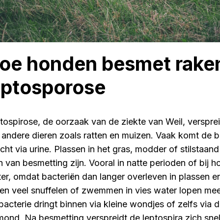
oe honden besmet rake
eptosporose
tospirose, de oorzaak van de ziekte van Weil, versprei
 andere dieren zoals ratten en muizen. Vaak komt de bac
echt via urine. Plassen in het gras, modder of stilstaa
 van besmetting zijn. Vooral in natte perioden of bij ho
ter, omdat bacteriën dan langer overleven in plassen e
ten veel snuffelen of zwemmen in vies water lopen me
bacterie dringt binnen via kleine wondjes of zelfs via d
mond. Na besmetting verspreidt de leptospira zich sne