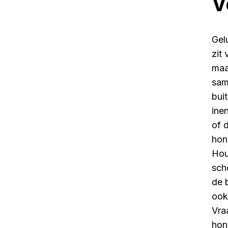
V
Gel
zit
maa
sam
bui
ine
of 
hon
Hou
sch
de 
ook
Vra
hon